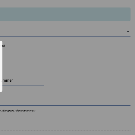
erd.
nummer
en.(Europees rekeningnummer)