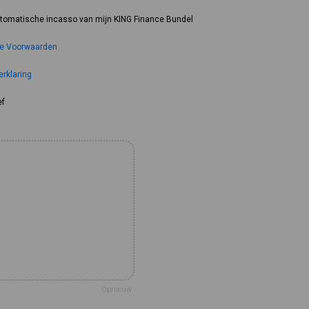
automatische incasso van mijn KING Finance Bundel
e Voorwaarden
erklaring
ef
Opnieuw