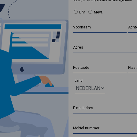
Vul BIC/SWIFT in bij buitenlands rekeningnummer.
Dhr.
Mevr.
Voornaam
Acht
Adres
Postcode
Plaa
Land
E-mailadres
Mobiel nummer